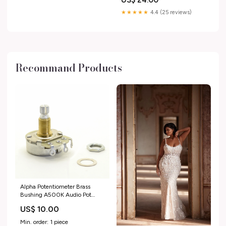
US$ 24.00
Energetici Macroeconomia
★★★★★
4.4 (25 reviews)
Recommand Products
Alpha Potentiometer Brass
Bushing A500K Audio Pot
Quantity:Set of 4
US$ 10.00
Min. order: 1 piece