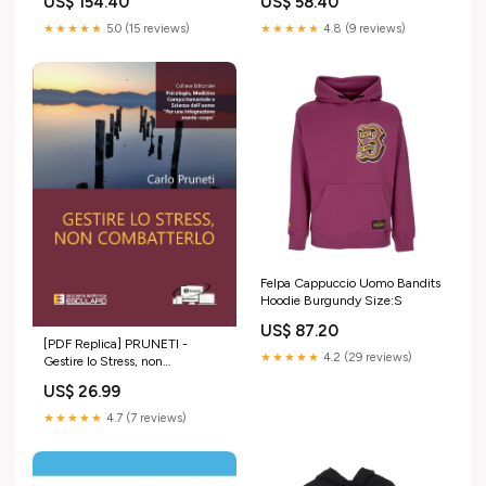
US$ 154.40
US$ 58.40
80240
★★★★★
5.0 (15 reviews)
★★★★★
4.8 (9 reviews)
Felpa Cappuccio Uomo Bandits
Hoodie Burgundy Size:S
US$ 87.20
[PDF Replica] PRUNETI -
★★★★★
4.2 (29 reviews)
Gestire lo Stress, non
combatterlo PDF Replica
US$ 26.99
Massimo Guarnieri
★★★★★
4.7 (7 reviews)