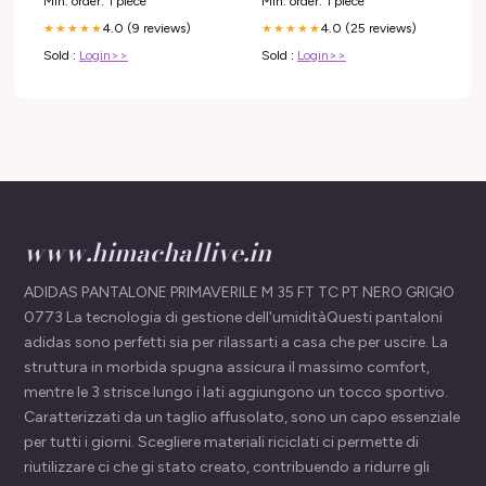
Min. order: 1 piece
Min. order: 1 piece
4.0 (9 reviews)
4.0 (25 reviews)
★★★★★
★★★★★
Sold :
Login>>
Sold :
Login>>
www.himachallive.in
ADIDAS PANTALONE PRIMAVERILE M 35 FT TC PT NERO GRIGIO
0773 La tecnologia di gestione dell'umiditàQuesti pantaloni
adidas sono perfetti sia per rilassarti a casa che per uscire. La
struttura in morbida spugna assicura il massimo comfort,
mentre le 3 strisce lungo i lati aggiungono un tocco sportivo.
Caratterizzati da un taglio affusolato, sono un capo essenziale
per tutti i giorni. Scegliere materiali riciclati ci permette di
riutilizzare ci che gi stato creato, contribuendo a ridurre gli