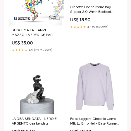
Ciabatte Donna Morro Bay
Slipper 2.0 Wmn Beetroot
Purple x3-40865
US$ 18.90
★★★★★
4.3 (9 reviews)
BUSCEMA LATTANZI
MAZZOLI VEREDICE PAPI -
Esercitazioni di Matematica
US$ 35.00
Generale Dormi
★★★★★
4.9 (29 reviews)
LA DEA BENDATA - NERO E
Felpa Leggera Girocollo Uomo
ARGENTO dea bendata
Mlb Lc Emb Helix Base Runner
Crew Neyyan Light Iris x3-