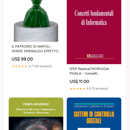
IL PATRONO DI NAPOLI -
VERDE SMERALDO EFFETTO
CROMO dea bendata
US$ 99.00
★★★★★
4.7 (29 reviews)
[PDF Replica] MORIGGIA
PSAILA - Concetti
fondamentali di Informatica
US$ 11.00
organizzazione lavoro
★★★★★
4.0 (5 reviews)