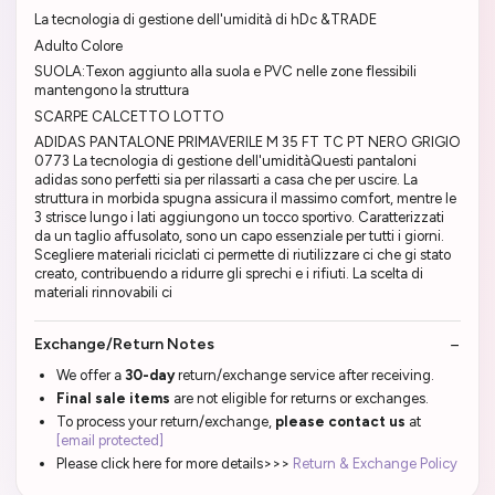
La tecnologia di gestione dell'umidità di hDc &TRADE
Adulto Colore
SUOLA:Texon aggiunto alla suola e PVC nelle zone flessibili
mantengono la struttura
SCARPE CALCETTO LOTTO
ADIDAS PANTALONE PRIMAVERILE M 35 FT TC PT NERO GRIGIO
0773 La tecnologia di gestione dell'umiditàQuesti pantaloni
adidas sono perfetti sia per rilassarti a casa che per uscire. La
struttura in morbida spugna assicura il massimo comfort, mentre le
3 strisce lungo i lati aggiungono un tocco sportivo. Caratterizzati
da un taglio affusolato, sono un capo essenziale per tutti i giorni.
Scegliere materiali riciclati ci permette di riutilizzare ci che gi stato
creato, contribuendo a ridurre gli sprechi e i rifiuti. La scelta di
materiali rinnovabili ci
Exchange/Return Notes
We offer a
30-day
return/exchange service after receiving.
Final sale items
are not eligible for returns or exchanges.
To process your return/exchange,
please contact us
at
[email protected]
Please click here for more details>>>
Return & Exchange Policy