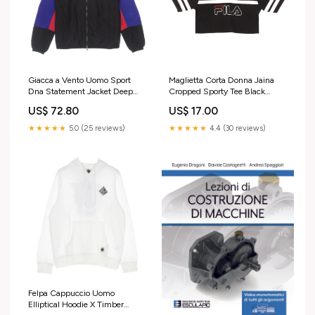
Giacca a Vento Uomo Sport
Maglietta Corta Donna Jaina
Dna Statement Jacket Deep
Cropped Sporty Tee Black
Royal Blue/black Size:S
BB017PMWNOH580375XQ
US$ 72.80
US$ 17.00
★★★★★
5.0 (25 reviews)
★★★★★
4.4 (30 reviews)
Felpa Cappuccio Uomo
Elliptical Hoodie X Timber