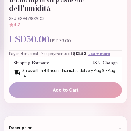
dell'umidità
SKU: 62947902003
4.7
USD50.00
USD79.00
Pay in 4 interest-free payments of
$12.50
Learn more
Shipping Estimate
USA
Change
Ships within 48 hours · Estimated delivery
Aug 9
-
Aug
14
Add to Cart
Description