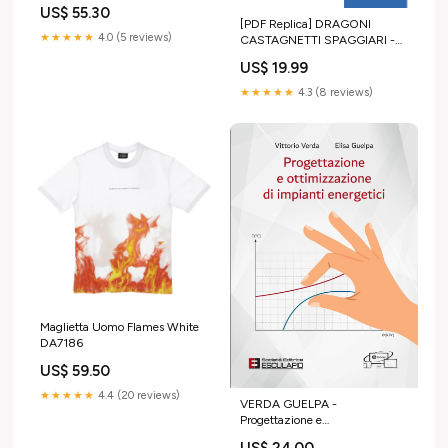
Optic White Size:M
US$ 55.30
[PDF Replica] DRAGONI
★★★★★
4.0 (5 reviews)
CASTAGNETTI SPAGGIARI -
Lezioni di Costruzione di
US$ 19.99
Macchine Veicoli Ibridi
★★★★★
4.3 (8 reviews)
Maglietta Uomo Flames White
DA7186
US$ 59.50
★★★★★
4.4 (20 reviews)
VERDA GUELPA -
Progettazione e
Ottimizzazione di Impianti