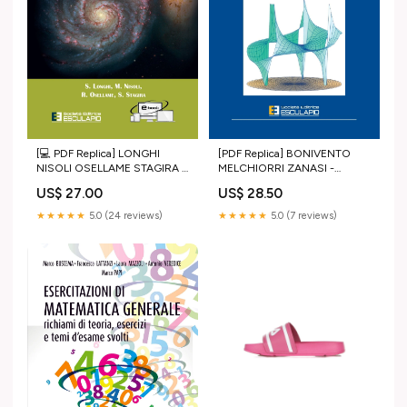
[PDF Replica] BONIVENTO
[💻 PDF Replica] LONGHI
MELCHIORRI ZANASI -
NISOLI OSELLAME STAGIRA -
Sistemi di controllo digitale PDF
Fisica Generale. Problemi di
US$ 28.50
US$ 27.00
Replica Carla Limongelli
Meccanica Termodinamica
Elettricità e Magnetismo PDF
★★★★★
5.0 (7 reviews)
★★★★★
5.0 (24 reviews)
Replica Maria Martelli