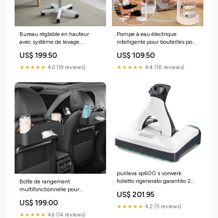
Bureau réglable en hauteur
Pompe à eau électrique
avec système de levage
intelligente pour bouteilles pour
pneumatique
un usage domestique ou
US$ 199.50
US$ 109.50
portable
★★★★★
4.0 (19 reviews)
★★★★★
4.4 (18 reviews)
pulilava sp600 s vorwerk
folletto rigenerato garantito 2
Boîte de rangement
anni 197202 Titre:Default Title
multifonctionnelle pour
US$ 201.95
mouchoirs en cuir de voiture,
US$ 199.00
papier de siège arrière, porte-
★★★★★
4.2 (5 reviews)
gobelet à eau Offre du jour:Je
★★★★★
4.6 (14 reviews)