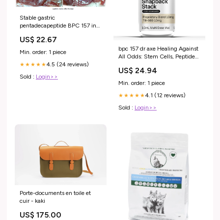
Stable gastric
pentadecapeptide BPC 157 in
the treatment of colitis and
US$ 22.67
ischemia and reperfusion in
bpc 157 dr axe Healing Against
rats: New insights
Min. order: 1 piece
All Odds: Stem Cells, Peptides
& Faith
4.5 (24 reviews)
★★★★★
US$ 24.94
Sold :
Login>>
Min. order: 1 piece
4.1 (12 reviews)
★★★★★
Sold :
Login>>
Porte-documents en toile et
cuir - kaki
US$ 175.00