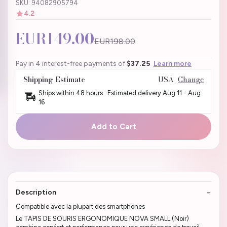
SKU: 94082905794
4.2
EUR149.00
EUR198.00
Pay in 4 interest-free payments of
$37.25
Learn more
Shipping Estimate
USA
Change
Ships within 48 hours · Estimated delivery
Aug 11
-
Aug
16
Add to Cart
Description
Compatible avec la plupart des smartphones
Le TAPIS DE SOURIS ERGONOMIQUE NOVA SMALL (Noir)