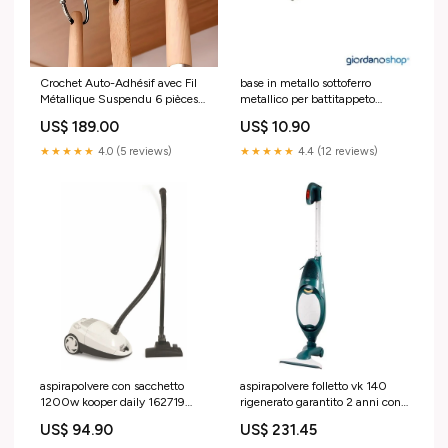
Crochet Auto-Adhésif avec Fil
base in metallo sottoferro
Métallique Suspendu 6 pièces
metallico per battitappeto
Offre Du Jour:Je Veux 6 à 189
folletto et340 9095
US$ 189.00
US$ 10.90
Dhs
Titre:Default Title
★★★★★
4.0 (5 reviews)
★★★★★
4.4 (12 reviews)
aspirapolvere con sacchetto
aspirapolvere folletto vk 140
1200w kooper daily 162719
rigenerato garantito 2 anni con
0647760000
spazzola snodabile 18570
US$ 94.90
US$ 231.45
Titre:Default Title