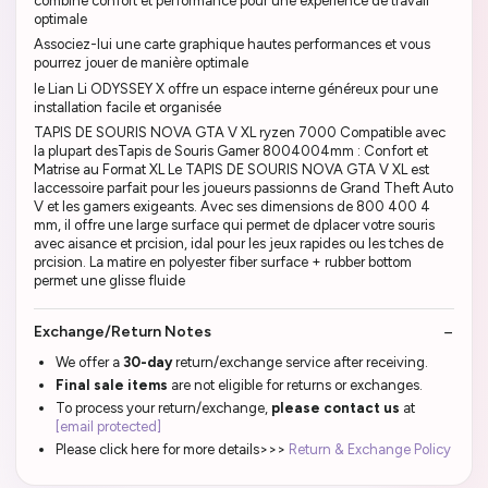
combine confort et performance pour une expérience de travail
optimale
Associez-lui une carte graphique hautes performances et vous
pourrez jouer de manière optimale
le Lian Li ODYSSEY X offre un espace interne généreux pour une
installation facile et organisée
TAPIS DE SOURIS NOVA GTA V XL ryzen 7000 Compatible avec
la plupart desTapis de Souris Gamer 8004004mm : Confort et
Matrise au Format XL Le TAPIS DE SOURIS NOVA GTA V XL est
laccessoire parfait pour les joueurs passionns de Grand Theft Auto
V et les gamers exigeants. Avec ses dimensions de 800 400 4
mm, il offre une large surface qui permet de dplacer votre souris
avec aisance et prcision, idal pour les jeux rapides ou les tches de
prcision. La matire en polyester fiber surface + rubber bottom
permet une glisse fluide
Exchange/Return Notes
We offer a
30-day
return/exchange service after receiving.
Final sale items
are not eligible for returns or exchanges.
To process your return/exchange,
please contact us
at
[email protected]
Please click here for more details>>>
Return & Exchange Policy