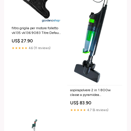
filtro griglia per motore folletto
vk135 vk136 9083 Titre:Default
Title
US$ 27.90
★★★★★
4.6 (11 reviews)
aspirapolvere 2 in 1 800w
classe a pyramidea
sce1020erp2 204563
US$ 83.90
Titre:Default Title
★★★★★
4.7 (6 reviews)