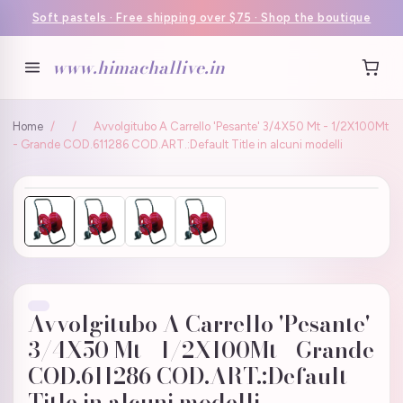
Soft pastels · Free shipping over $75 · Shop the boutique
www.himachallive.in
Home
/
/
Avvolgitubo A Carrello 'Pesante' 3/4X50 Mt - 1/2X100Mt
- Grande COD.611286 COD.ART.:Default Title in alcuni modelli
Avvolgitubo A Carrello 'Pesante'
3/4X50 Mt - 1/2X100Mt - Grande
COD.611286 COD.ART.:Default
Title in alcuni modelli