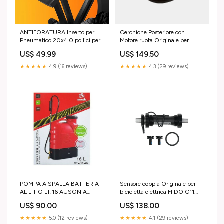
ANTIFORATURA Inserto per
Cerchione Posteriore con
Pneumatico 20x4.0 pollici per
Motore ruota Originale per
bici elettriche E-Bike ENGWE
ENGWE ENGINE PRO/EP2
US$ 49.99
US$ 149.50
EP-2 Pro/EP-2 Pro EU/EP-2
PRO/ENGINE X/EP2 BOOST
BOOST/Engine Pro/Engine Pro
800W
★★★★★
4.9 (16 reviews)
★★★★★
4.3 (29 reviews)
2.0/M20/M1/ENGINE X e altri
Piantane
POMPA A SPALLA BATTERIA
Sensore coppia Originale per
AL LITIO LT.16 AUSONIA
bicicletta elettrica FIIDO C11
Programmatori a rubinetto
Pro 1600W
US$ 90.00
US$ 138.00
★★★★★
5.0 (12 reviews)
★★★★★
4.1 (29 reviews)