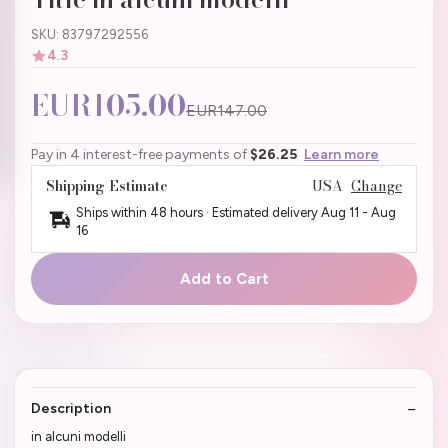
SKU: 83797292556
4.3
EUR105.00
EUR147.00
Pay in 4 interest-free payments of
$26.25
Learn more
Shipping Estimate
USA
Change
Ships within 48 hours · Estimated delivery
Aug 11
-
Aug
16
Add to Cart
Description
in alcuni modelli