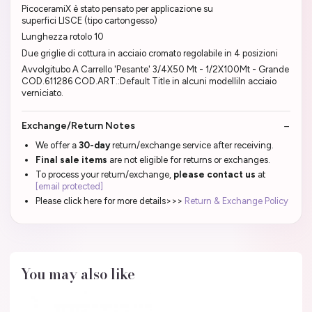
PicoceramiX è stato pensato per applicazione su
superfici LISCE (tipo cartongesso)
Lunghezza rotolo 10
Due griglie di cottura in acciaio cromato regolabile in 4 posizioni
Avvolgitubo A Carrello 'Pesante' 3/4X50 Mt - 1/2X100Mt - Grande
COD.611286 COD.ART.:Default Title in alcuni modelliIn acciaio
verniciato.
Exchange/Return Notes
We offer a
30-day
return/exchange service after receiving.
Final sale items
are not eligible for returns or exchanges.
To process your return/exchange,
please contact us
at
[email protected]
Please click here for more details>>>
Return & Exchange Policy
You may also like