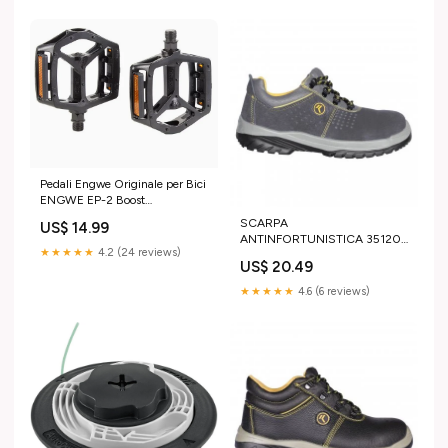
Pedali Engwe Originale per Bici
ENGWE EP-2 Boost
3.0/ENGINE PRO 3.0/L20
SCARPA
US$ 14.99
BOOST/L20 3.0 wellgo
ANTINFORTUNISTICA 35120
BOOST/L20 3.0 PRO D11
★★★★★
4.2 (24 reviews)
BASSA FORATA TIRSO S1P
US$ 20.49
SRC 43 Adattatore maschio
★★★★★
4.6 (6 reviews)