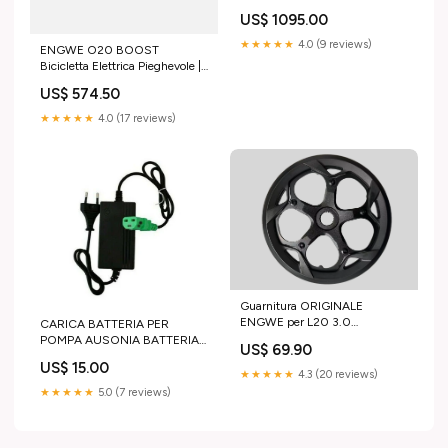
Opzioni:E Mount
US$ 1095.00
★★★★★
4.0 (9 reviews)
ENGWE O20 BOOST
Bicicletta Elettrica Pieghevole |
Motore 250W 75Nm | Sensore
US$ 574.50
di coppia | Freni Idraulici |
Batteria LG Removibile 48V
★★★★★
4.0 (17 reviews)
15Ah 720Wh 140Km |
GARANZIA ITALIANA
Colore:Blu
Guarnitura ORIGINALE
ENGWE per L20 3.0
CARICA BATTERIA PER
Boost/Engine Pro 2.0/EP-2
POMPA AUSONIA BATTERIA
US$ 69.90
Boost Telaio
LITIO 38018 Pompe travaso
US$ 15.00
★★★★★
4.3 (20 reviews)
★★★★★
5.0 (7 reviews)