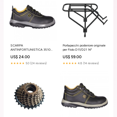
SCARPA
Portapacchi posteriore originale
ANTINFORTUNISTICA 35100
per Fiido D11/D21 14"
BASSA NERA JUCAR S1P
US$ 24.00
US$ 59.00
SRC 46 Forbici a batteria
★★★★★
5.0 (24 reviews)
★★★★★
4.8 (14 reviews)