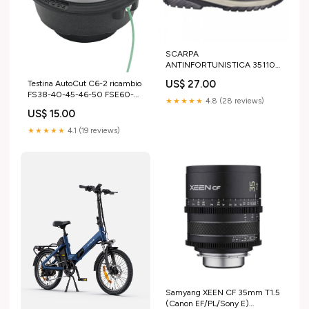
SCARPA
ANTINFORTUNISTICA 35110
ALTA NERA TURIA 42 Concimi
US$ 27.00
Testina AutoCut C6-2 ricambio
FS38-40-45-46-50 FSE60-
★★★★★
4.8 (28 reviews)
71-81 Stihl Stihl
US$ 15.00
Decespugliatori
★★★★★
4.1 (19 reviews)
Samyang XEEN CF 35mm T1.5
(Canon EF/PL/Sony E)