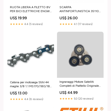
RUOTA LIBERA A FILETTO 8V
SCARPA
PER BICI ELETTRICHE ENGWE
ANTINFORTUNISTICA 35110
Engine Pro/Engine Pro 2.0 8
ALTA NERA TURIA 45 Stihl
US$ 19.99
US$ 26.00
speed Vari
Rasaprato trattorini e
arieggiatori
★★★★★
4.4 (5 reviews)
★★★★★
4.1 (17 reviews)
Ingranaggi Motore Satelliti
Catena per motosega Stihl 44
Completi di Piattello Originale
maglie 3/8 1.1 MS170/180/181
per ENGWE ENGINE PRO 2.0
MSE141 Pompe a spalla
US$ 44.99
US$ 13.00
/ M20 (versione XD motore)
Forcelle
★★★★★
5.0 (20 reviews)
★★★★★
4.4 (8 reviews)