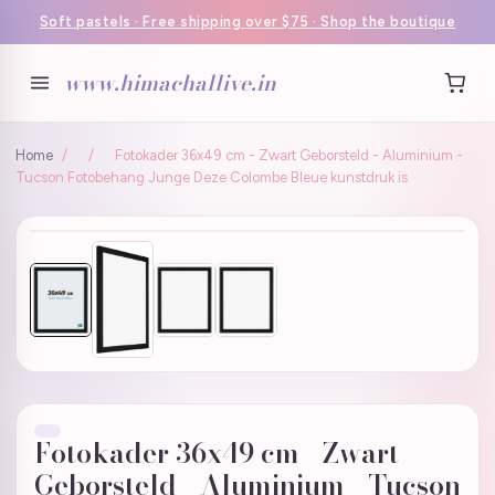
Soft pastels · Free shipping over $75 · Shop the boutique
www.himachallive.in
Home
/
/
Fotokader 36x49 cm - Zwart Geborsteld - Aluminium -
Tucson Fotobehang Junge Deze Colombe Bleue kunstdruk is
Fotokader 36x49 cm - Zwart
Geborsteld - Aluminium - Tucson