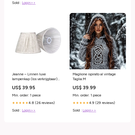
Sold :
Login>>
Jeanne – Linnen luxe
Maglione ispirato al vintage
lampenkap (los verkrijgbaar)
Taglia:M
glazen
US$ 39.95
US$ 39.99
Min. order: 1 piece
Min. order: 1 piece
4.8 (26 reviews)
4.9 (29 reviews)
★★★★★
★★★★★
Sold :
Login>>
Sold :
Login>>