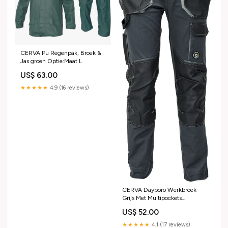
CERVA Pu Regenpak, Broek &
Jas groen Optie:Maat L
US$ 63.00
★★★★★
4.9 (16 reviews)
CERVA Dayboro Werkbroek
Grijs Met Multipockets
TRIFIBETEX® Stof, Elastisch
US$ 52.00
Pasvorm Optie:Maat 50
★★★★★
4.1 (17 reviews)