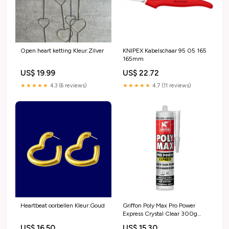
Open heart ketting Kleur:Zilver
KNIPEX Kabelschaar 95 05 165
165mm
US$ 19.99
US$ 22.72
★★★★★
4.3 (6 reviews)
★★★★★
4.7 (11 reviews)
Heartbeat oorbellen Kleur:Goud
Griffon Poly Max Pro Power
Express Crystal Clear 300g
Lijmkoker
US$ 16.50
US$ 15.30