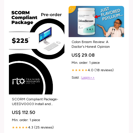
Colon Broom Review: A
Doctor's Honest Opinion
US$ 29.08
Min. order: 1 piece
4.0 (18 reviews)
★★★★★
Sold :
Login>>
SCORM Compliant Package-
UEEDV0003 Install and
connect cabling for direct
US$ 112.50
access to telecommunications
service UEP
Min. order: 1 piece
4.3 (25 reviews)
★★★★★