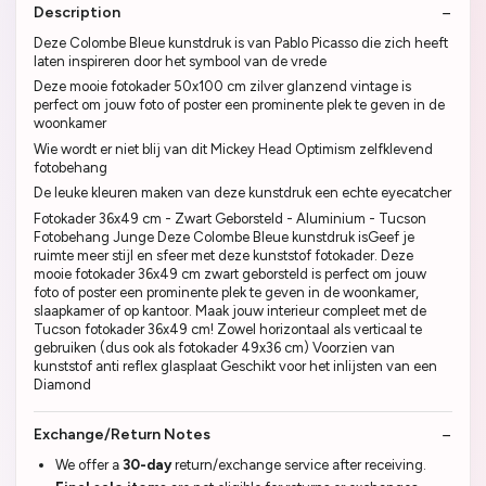
Description
Deze Colombe Bleue kunstdruk is van Pablo Picasso die zich heeft
laten inspireren door het symbool van de vrede
Deze mooie fotokader 50x100 cm zilver glanzend vintage is
perfect om jouw foto of poster een prominente plek te geven in de
woonkamer
Wie wordt er niet blij van dit Mickey Head Optimism zelfklevend
fotobehang
De leuke kleuren maken van deze kunstdruk een echte eyecatcher
Fotokader 36x49 cm - Zwart Geborsteld - Aluminium - Tucson
Fotobehang Junge Deze Colombe Bleue kunstdruk isGeef je
ruimte meer stijl en sfeer met deze kunststof fotokader. Deze
mooie fotokader 36x49 cm zwart geborsteld is perfect om jouw
foto of poster een prominente plek te geven in de woonkamer,
slaapkamer of op kantoor. Maak jouw interieur compleet met de
Tucson fotokader 36x49 cm! Zowel horizontaal als verticaal te
gebruiken (dus ook als fotokader 49x36 cm) Voorzien van
kunststof anti reflex glasplaat Geschikt voor het inlijsten van een
Diamond
Exchange/Return Notes
We offer a
30-day
return/exchange service after receiving.