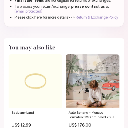
Final sale items
are not eligible for returns or exchanges.
To process your return/exchange,
please contact us
at
[email protected]
Please click here for more details>>>
Return & Exchange Policy
You may also like
Basic armband
Auto Behang - Monaco
Formaten:300 cm breed x 280
cm hoog
US$ 12.99
US$ 176.00