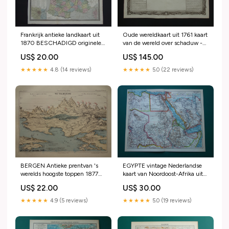
Frankrijk antieke landkaart uit
Oude wereldkaart uit 1761 kaart
1870 BESCHADIGD originele
van de wereld over schaduw -
oude kaart Frankrijk
originele antieke handgekleurde
US$ 20.00
US$ 145.00
departementen Tournai
landkaart Hannover
★★★★★
4.8 (14 reviews)
★★★★★
5.0 (22 reviews)
BERGEN Antieke prentvan 's
EGYPTE vintage Nederlandse
werelds hoogste toppen 1877
kaart van Noordoost-Afrika uit
originele Franse vintage print
1932 met Suezkanaal Caïro
US$ 22.00
US$ 30.00
van de Andes de Alpen
Nijldelta landkaart - originele
Himalaya gebergte oude
oude kaarten Oklahoma
★★★★★
4.9 (5 reviews)
★★★★★
5.0 (19 reviews)
kaarttoppen bergen bergtoppen
Wurtenberg