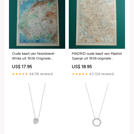
Oude kaart van Noordwest-
MADRID oude kaart van Madrid
Afrika uit 1936 Originele
Spanje uit 1936 originele
vintage Nederlandse kaart van
vintage plattegrond Klassieke
US$ 17.95
US$ 18.95
Sahara Goudkust Sahel Guinea
oudheid
Marokko Europees Turkije
★★★★★
4.6 (18 reviews)
★★★★★
4.2 (24 reviews)