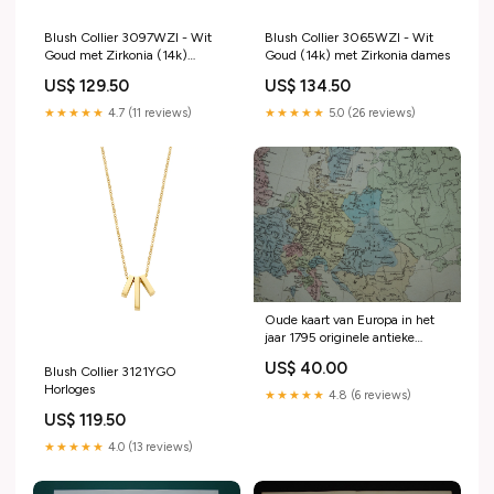
Blush Collier 3097WZI - Wit
Blush Collier 3065WZI - Wit
Goud met Zirkonia (14k)
Goud (14k) met Zirkonia dames
Horloges
US$ 129.50
US$ 134.50
★★★★★
4.7 (11 reviews)
★★★★★
5.0 (26 reviews)
Oude kaart van Europa in het
jaar 1795 originele antieke
landkaart uit 1830 Deling van
US$ 40.00
Blush Collier 3121YGO
Polen geschiedeniskaart
Horloges
Byzantium
★★★★★
4.8 (6 reviews)
US$ 119.50
★★★★★
4.0 (13 reviews)