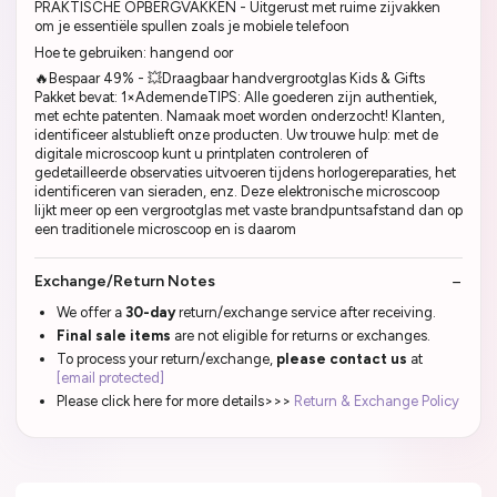
PRAKTISCHE OPBERGVAKKEN - Uitgerust met ruime zijvakken
om je essentiële spullen zoals je mobiele telefoon
Hoe te gebruiken: hangend oor
🔥Bespaar 49% - 💥Draagbaar handvergrootglas Kids & Gifts
Pakket bevat: 1×AdemendeTIPS: Alle goederen zijn authentiek,
met echte patenten. Namaak moet worden onderzocht! Klanten,
identificeer alstublieft onze producten. Uw trouwe hulp: met de
digitale microscoop kunt u printplaten controleren of
gedetailleerde observaties uitvoeren tijdens horlogereparaties, het
identificeren van sieraden, enz. Deze elektronische microscoop
lijkt meer op een vergrootglas met vaste brandpuntsafstand dan op
een traditionele microscoop en is daarom
Exchange/Return Notes
We offer a
30-day
return/exchange service after receiving.
Final sale items
are not eligible for returns or exchanges.
To process your return/exchange,
please contact us
at
[email protected]
Please click here for more details>>>
Return & Exchange Policy