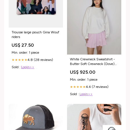
Trousse large pouch Gina Wouf
riders
US$ 27.50
Min. order: 1 piece
White Crewneck Sweatshirt -
4.8 (28 reviews)
★★★★★
Butter Soft Crewneck (Dove)
Sold :
Login>>
cloud
US$ 925.00
Min. order: 1 piece
4.4 (7 reviews)
★★★★★
Sold :
Login>>