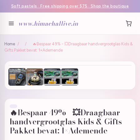
Soft pastels · Free shipping over $75 · Shop the boutique
www.himachallive.in
Home
/
/
🔥Bespaar 49% - 💥Draagbaar handvergrootglas Kids &
Gifts Pakket bevat: 1×Ademende
🔥Bespaar 49% - 💥Draagbaar
handvergrootglas Kids & Gifts
Pakket bevat: 1×Ademende