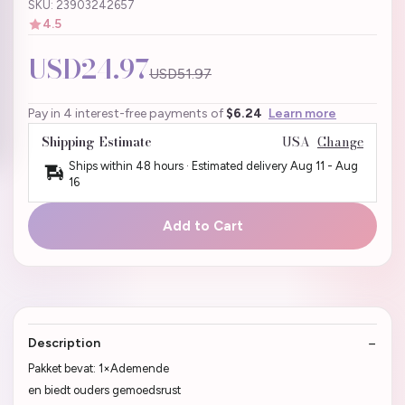
SKU: 23903242657
4.5
USD24.97
USD51.97
Pay in 4 interest-free payments of
$6.24
Learn more
Shipping Estimate
USA
Change
Ships within 48 hours · Estimated delivery
Aug 11
-
Aug
16
Add to Cart
Description
Pakket bevat: 1×Ademende
en biedt ouders gemoedsrust