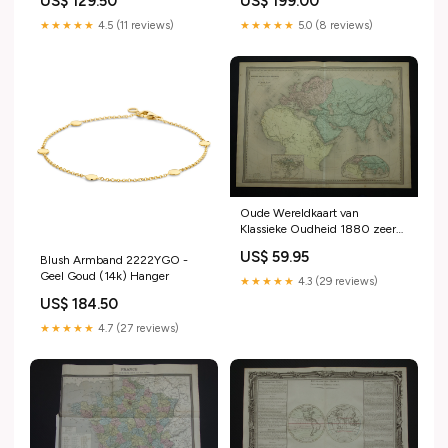
US$ 129.50
US$ 199.00
★★★★★
4.5 (11 reviews)
★★★★★
5.0 (8 reviews)
Oude Wereldkaart van
Klassieke Oudheid 1880 zeer
grote kaart van de wereld
US$ 59.95
Blush Armband 2222YGO -
Ptolemaeus Herodotus Tsjechië
Geel Goud (14k) Hanger
★★★★★
4.3 (29 reviews)
US$ 184.50
★★★★★
4.7 (27 reviews)