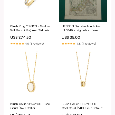
Blush Ring 1126BZI - Geel en
HESSEN Duitsland oude kaart
Wit Goud (14k) met Zirkonia
uit 1849 - originele antieke
Ring
landkaart Duitsland - vintage
US$ 274.50
US$ 35.00
historische kaarten Kassel
Leeuwarden
★★★★★
4.6 (5 reviews)
★★★★★
4.8 (7 reviews)
Blush Collier 3154YGO - Geel
Blush Collier 3155YGO_D -
Goud (14k) Collier
Geel Goud (14k) Kleur:Default
Title