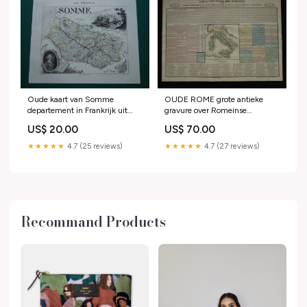
Oude kaart van Somme
OUDE ROME grote antieke
departement in Frankrijk uit
gravure over Romeinse
1856 originele vintage
beschaving in de oudheid met
US$ 20.00
US$ 70.00
handgekleurde landkaart
oude kaart van GItalië -
Ameins Abbeville Boekarest
Historische Geschiedeniskaart
★★★★★
4.7 (25 reviews)
★★★★★
4.7 (27 reviews)
Romeinse Rijk Haute Loire
Recommand Products