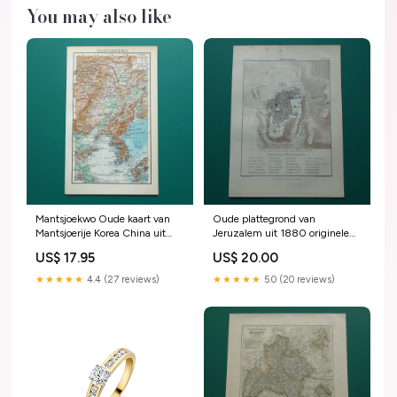
You may also like
Mantsjoekwo Oude kaart van
Oude plattegrond van
Mantsjoerije Korea China uit
Jeruzalem uit 1880 originele
1936 Originele vintage
oude Engelse kaart Jeruzalem
US$ 17.95
US$ 20.00
Nederlandse kaart van
Antillen
Mandsjoekwo Stadhuis
★★★★★
4.4 (27 reviews)
★★★★★
5.0 (20 reviews)