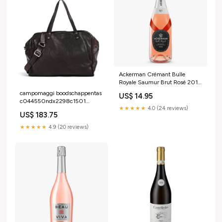
Ackerman Crémant Bulle
Royale Saumur Brut Rosé 2019
Vol Wit paarl Paarl zuid-
campomaggi boodschappentas
US$ 14.95
afrikaanse-wijnen
c044550ndx2298c1501
★★★★★
4.0 (24 reviews)
YGroup_m3f5d25-004
US$ 183.75
★★★★★
4.9 (20 reviews)