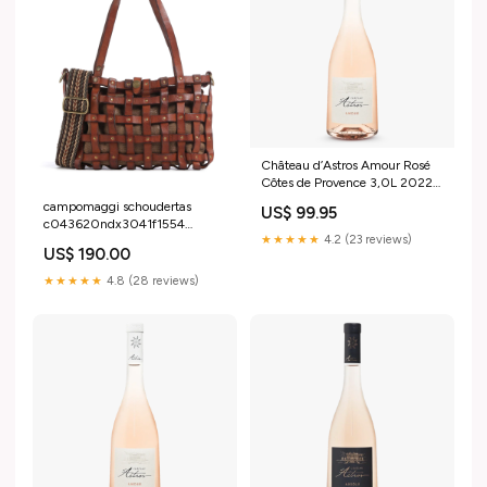
Château d’Astros Amour Rosé
Côtes de Provence 3,0L 2022
Fris Wit veneto Veneto
campomaggi schoudertas
US$ 99.95
italiaanse-wijnen
c043620ndx3041f1554
★★★★★
4.2 (23 reviews)
YGroup_s4b4d25-001
US$ 190.00
★★★★★
4.8 (28 reviews)