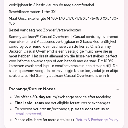
verkrijgbaar in 2 basic kleuren én mega comfortabel
Beschikbare maten: L t/m 3XL
Maat Geschikte lengte M 160-170 L 170-175 XL 175-180 XXL 180-
185
Bestel Vandaag nog Zonder Verzendkosten
Sammy Jackson™ Casual Overhemd | Casual corduroy overhemd
voor elk moment Accesories verkrijgbaar in 2 basic kleurenStijlvol
corduroy overhemd: de must have van de herfst! Ons Sammy
Jackson Casual Overhemd is een veelzijdige must have die jij
moet hebben! Het draait allemaal om die frisse herfstvibes, perfect
voor informele werkdagen of een bezoek aan de stad. Dit 100%
katoenen overhemd is puur comfort verpakt in een stevige stijl. De
slanke pasvorm voegt dat extra vleugje klasse toe, zodat je er altijd
strak uitziet. Het Sammy Jackson Casual Overhemd is er in 5
Exchange/Return Notes
We offer a
30-day
return/exchange service after receiving.
Final sale items
are not eligible for returns or exchanges.
To process your return/exchange,
please contact us
at
[email protected]
Please click here for more details>>>
Return & Exchange Policy