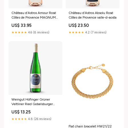
Château d’Astros Amour Rosé
Château d’Astros Absolu Rosé
Côtes de Provence MAGNUM
Côtes de Provence valle-d-aosta
1,5L Chateau Lagrange
US$ 33.95
US$ 23.50
★★★★★
4.6 (8 reviews)
★★★★★
4.2 (7 reviews)
Weingut Höfinger Grüner
Veltliner Ried Gobelsburger
Steinsetz zuid-afrikaanse-
US$ 13.25
wijnen Stellenrust
★★★★★
4.8 (26 reviews)
Flat chain bracelet HW21/22