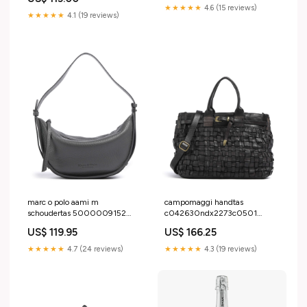
★★★★★
4.6 (15 reviews)
★★★★★
4.1 (19 reviews)
marc o polo aami m
campomaggi handtas
schoudertas 5000009152
c042630ndx2273c0501
0385 YGroup_o4f5a25-004
YGroup_e1g2a25-002
US$ 119.95
US$ 166.25
★★★★★
4.7 (24 reviews)
★★★★★
4.3 (19 reviews)