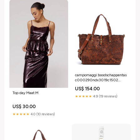
campomaggi boodschappentas
c000290ndx3019c1502
YGroup_k2b2c26-002
US$ 154.00
Top day Maat:M
★★★★★
4.9 (19 reviews)
US$ 30.00
★★★★★
4.0 (10 reviews)