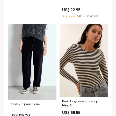
US$ 22.95
★★★★★
5.0 (22 reviews)
Basic longsleeve stripe top
Yopday-b jeans nieuw
Maat:S
US$ 69.95
US$ 115.00