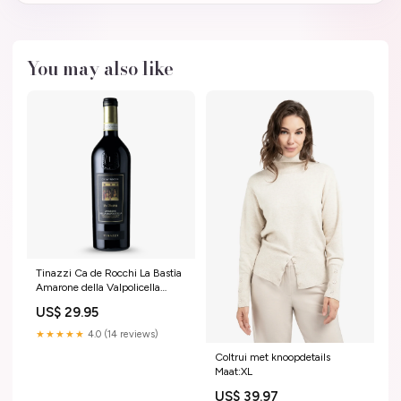
You may also like
Tinazzi Ca de Rocchi La Bastìa
Amarone della Valpolicella
DOCG 2021 Dessert
US$ 29.95
burgenland Burgenland
oostenrijkse-wijnen
★★★★★
4.0 (14 reviews)
Coltrui met knoopdetails
Maat:XL
US$ 39.97