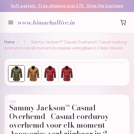
Soft pastels · Free shipping over $75 · Shop the boutique
www.himachallive.in
Home
/
/
Sammy Jackson™ Casual Overhemd | Casual corduroy
overhemd voor elk moment Accesories verkrijgbaar in 2 basic kleuren
Sammy Jackson™ Casual
Overhemd | Casual corduroy
overhemd voor elk moment
Accesories verkrijgbaar in 2