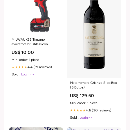
MILWAUKEE Trapano
avvitatore brushless con
percussione a batteria M18™
US$ 10.00
BLPD2-402X Officina auto e
moto
Min. order: 1 piece
4.4 (19 reviews)
★★★★★
Sold :
Login>>
Matarromera Crianza Size:Box
(6 Bottle)
US$ 129.50
Min. order: 1 piece
4.6 (30 reviews)
★★★★★
Sold :
Login>>