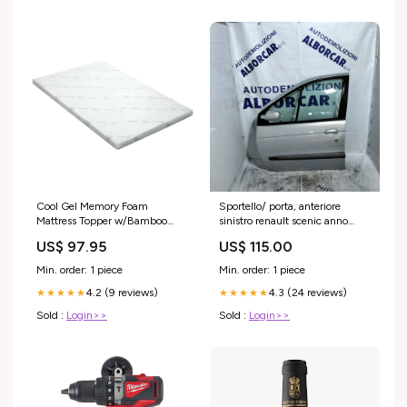
Cool Gel Memory Foam
Sportello/ porta, anteriore
Mattress Topper w/Bamboo
sinistro renault scenic anno
Cover 5cm - Single Office
2009 (1600-16v)(sf1e1)
US$ 97.95
US$ 115.00
Accessories
autoricambi
Min. order: 1 piece
Min. order: 1 piece
4.2 (9 reviews)
4.3 (24 reviews)
★★★★★
★★★★★
Sold :
Login>>
Sold :
Login>>