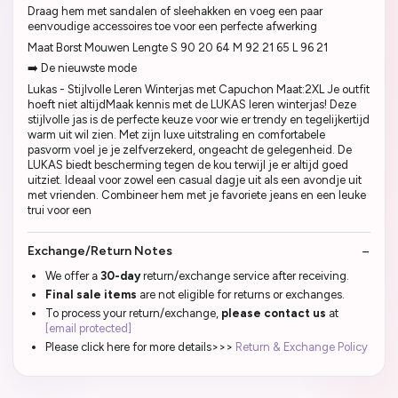
Draag hem met sandalen of sleehakken en voeg een paar
eenvoudige accessoires toe voor een perfecte afwerking
Maat Borst Mouwen Lengte S 90 20 64 M 92 21 65 L 96 21
➡️ De nieuwste mode
Lukas - Stijlvolle Leren Winterjas met Capuchon Maat:2XL Je outfit
hoeft niet altijdMaak kennis met de LUKAS leren winterjas! Deze
stijlvolle jas is de perfecte keuze voor wie er trendy en tegelijkertijd
warm uit wil zien. Met zijn luxe uitstraling en comfortabele
pasvorm voel je je zelfverzekerd, ongeacht de gelegenheid. De
LUKAS biedt bescherming tegen de kou terwijl je er altijd goed
uitziet. Ideaal voor zowel een casual dagje uit als een avondje uit
met vrienden. Combineer hem met je favoriete jeans en een leuke
trui voor een
Exchange/Return Notes
We offer a
30-day
return/exchange service after receiving.
Final sale items
are not eligible for returns or exchanges.
To process your return/exchange,
please contact us
at
[email protected]
Please click here for more details>>>
Return & Exchange Policy