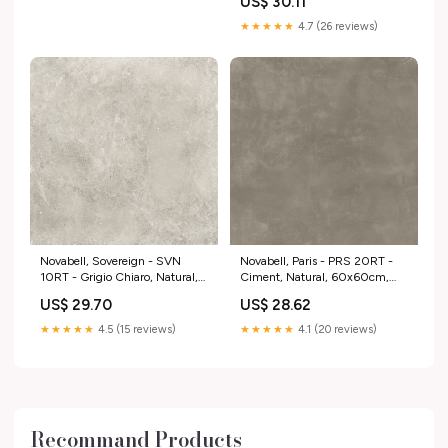
US$ 30.11
Tropico
★★★★★
4.7 (26 reviews)
Novabell, Sovereign - SVN
Novabell, Paris - PRS 20RT -
10RT - Grigio Chiaro, Natural,
Ciment, Natural, 60x60cm,
60x60cm, 9.00mm, Rett.
9.00mm, Rett. Evoluta
US$ 29.70
US$ 28.62
Caravista/brooklin
★★★★★
4.5 (15 reviews)
★★★★★
4.1 (20 reviews)
Recommand Products