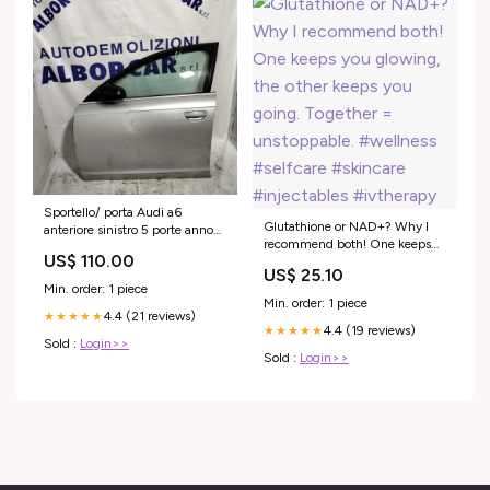
Sportello/ porta Audi a6
Glutathione or NAD+? Why I
anteriore sinistro 5 porte anno
recommend both! One keeps
2007 (sf1e1) autoricambi
US$ 110.00
you glowing, the other keeps
US$ 25.10
you going. Together =
Min. order: 1 piece
unstoppable. #wellness
Min. order: 1 piece
#selfcare #skincare
4.4 (21 reviews)
★★★★★
4.4 (19 reviews)
#injectables #ivtherapy
★★★★★
Sold :
Login>>
Sold :
Login>>