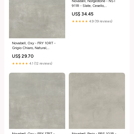
Novabell, Norgestone - NST
911R - Slate, Cesello,
30x120cm, 9.00mm, Rett.
US$ 34.45
Pergamo
★★★★★
4.9 (19 reviews)
Novabell, Oxy - FRY 10RT -
Grigio Chiaro, Natural,
60x60cm, 9.00mm, Rett.
US$ 29.70
Unicolor
★★★★★
4.1 (12 reviews)
Novabell, Oxy - FRY 17RT -
Novabell, Paris - PRS 101R -