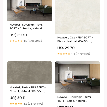
Novabell, Sovereign - SVN
20RT - Antracite, Natural,
60x60cm, 9.00mm, Rett.
US$ 29.70
Gneis
Novabell, Oxy - FRY 80RT -
★★★★★
4.6 (29 reviews)
Bianco, Natural, 60x60cm,
9.00mm, Rett. Durstone
US$ 29.70
★★★★★
4.4 (17 reviews)
Novabell, Paris - PRS 26RT -
Ciment, Natural, 30x60cm,
9.00mm, Rett. Gala
Novabell, Sovereign - SVN
US$ 30.11
46RT - Beige, Natural,
★★★★★
4.2 (25 reviews)
30x60cm, 9.00mm, Rett.