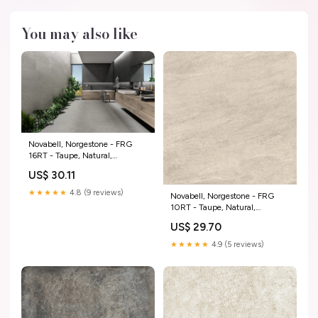
You may also like
Novabell, Norgestone - FRG
16RT - Taupe, Natural,
30x60cm, 9.00mm, Rett.
US$ 30.11
Plate
★★★★★
4.8 (9 reviews)
Novabell, Norgestone - FRG
10RT - Taupe, Natural,
60x60cm, 9.00mm, Rett.
US$ 29.70
Stone Box
★★★★★
4.9 (5 reviews)