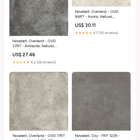
Novabell, Overland - OVD
86RT - Avorio, Natural,
30x60cm, 9.00mm, Rett.
US$ 30.11
Class Tile
★★★★★
4.7 (18 reviews)
Novabell, Overland - OVD
27RT - Antracite, Natural,
80x80cm, 20.00mm, Rett.
US$ 27.46
Hydra
★★★★★
4.2 (26 reviews)
Novabell, Overland - OVD 17RT
Novabell, Oxy - FRY 122R -