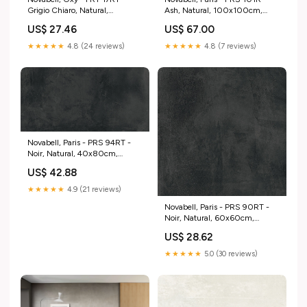
Grigio Chiaro, Natural,
Ash, Natural, 100x100cm,
80x80cm, 20.00mm, Rett.
9.00mm, Rett. Makalu
US$ 27.46
US$ 67.00
Calacatta
★★★★★
4.8 (24 reviews)
★★★★★
4.8 (7 reviews)
Novabell, Paris - PRS 94RT -
Noir, Natural, 40x80cm,
9.00mm, Rett. Centuries
US$ 42.88
★★★★★
4.9 (21 reviews)
Novabell, Paris - PRS 90RT -
Noir, Natural, 60x60cm,
9.00mm, Rett. Brooklyn
US$ 28.62
★★★★★
5.0 (30 reviews)