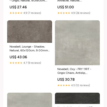
- Grigio, Natural, 80x80cm,
Antracite, Natural,
20.00mm, Rett. Yves Nero
100x100cm, 20.00mm, Rett.
US$ 27.46
US$ 51.00
Midlake
★★★★★
4.9 (7 reviews)
★★★★★
4.9 (26 reviews)
Novabell, Lounge - Shadow,
Natural, 60x120cm, 9.00mm,
Rett. 9cento
US$ 43.06
★★★★★
4.7 (9 reviews)
Novabell, Oxy - FRY 11RT -
Grigio Chiaro, Antislip,
60x60cm, 9.00mm, Rett.
US$ 30.78
Spatula
★★★★★
4.5 (12 reviews)