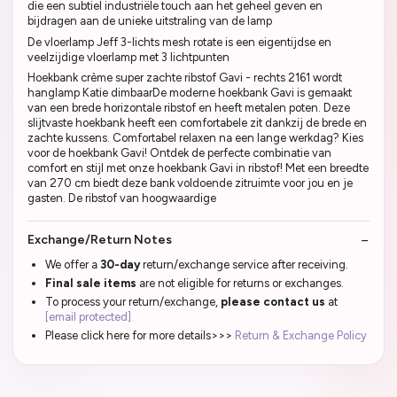
die een subtiel industriële touch aan het geheel geven en
bijdragen aan de unieke uitstraling van de lamp
De vloerlamp Jeff 3-lichts mesh rotate is een eigentijdse en
veelzijdige vloerlamp met 3 lichtpunten
Hoekbank crème super zachte ribstof Gavi - rechts 2161 wordt
hanglamp Katie dimbaarDe moderne hoekbank Gavi is gemaakt
van een brede horizontale ribstof en heeft metalen poten. Deze
slijtvaste hoekbank heeft een comfortabele zit dankzij de brede en
zachte kussens. Comfortabel relaxen na een lange werkdag? Kies
voor de hoekbank Gavi! Ontdek de perfecte combinatie van
comfort en stijl met onze hoekbank Gavi in ribstof! Met een breedte
van 270 cm biedt deze bank voldoende zitruimte voor jou en je
gasten. De ribstof van hoogwaardige
Exchange/Return Notes
We offer a
30-day
return/exchange service after receiving.
Final sale items
are not eligible for returns or exchanges.
To process your return/exchange,
please contact us
at
[email protected]
Please click here for more details>>>
Return & Exchange Policy