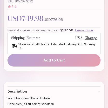
SKU: 8157941032
4.5
USD749.98
USD776.98
Pay in 4 interest-free payments of
$187.50
Learn more
Shipping Estimate
USA
Change
Ships within 48 hours · Estimated delivery
Aug 9
-
Aug
14
Add to Cart
Description
wordt hanglamp Katie dimbaar
Deze dien je zelf aan te schaffen