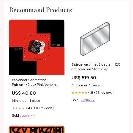
Recommand Products
Spiegelkast, met 3 deuren, 120
cm breed en 14cm diep
Antraciet eiken Glas maatwerk
US$ 519.50
toebehoren
Esplendor Geometrico -
Pulsion+ (2 Lp) Pink Venom
Min. order: 1 piece
Logo
US$ 40.80
4.8 (23 reviews)
★★★★★
Sold :
Login>>
Min. order: 1 piece
4.6 (10 reviews)
★★★★★
Sold :
Login>>