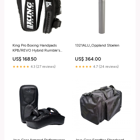
King Pro Boxing Handpads
1321ALU_Oppland Stoelen
KPB/REVO Hybrid Rumble's
Keuze
US$ 168.50
US$ 364.00
★★★★★
4.3 (27 reviews)
★★★★★
4.7 (24 reviews)
Joya Gear Armpad Performance
Joya Gear Sporttas Standaard