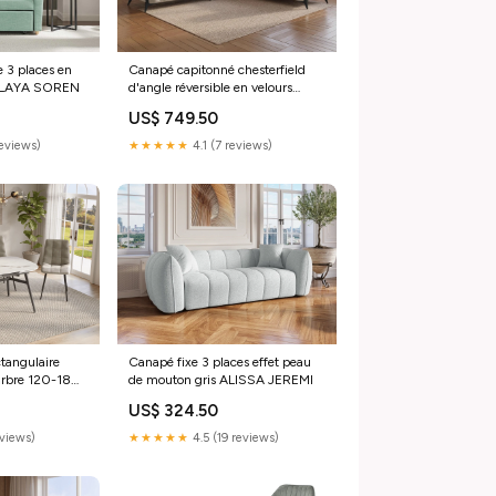
 3 places en
Canapé capitonné chesterfield
 KALAYA SOREN
d'angle réversible en velours
beige CARMEN OLVEA
US$ 749.50
reviews)
★★★★★
4.1 (7 reviews)
tangulaire
Canapé fixe 3 places effet peau
marbre 120-180
de mouton gris ALISSA JEREMI
US$ 324.50
eviews)
★★★★★
4.5 (19 reviews)