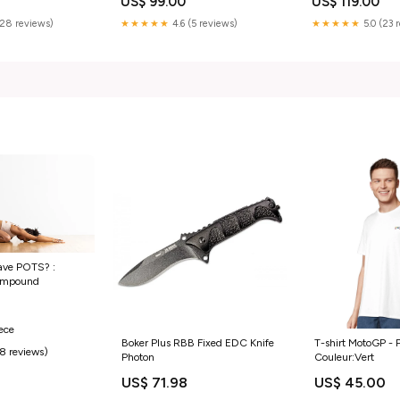
US$ 99.00
US$ 119.00
(28 reviews)
★★★★★
4.6 (5 reviews)
★★★★★
5.0 (23 
ave POTS? :
compound
iece
Boker Plus RBB Fixed EDC Knife
T-shirt MotoGP - 
(8 reviews)
Photon
Couleur:Vert
US$ 71.98
US$ 45.00