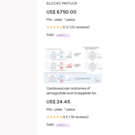
BLOCKS PINTUCK
US$ 6750.00
Min. order: 1 piece
5.0 (22 reviews)
★★★★★
Sold :
Login>>
Cardiovascular outcomes of
semaglutide and tirzepatide for
patients with type 2 diabetes in
US$ 24.45
clinical practice
Min. order: 1 piece
4.5 (18 reviews)
★★★★★
Sold :
Login>>