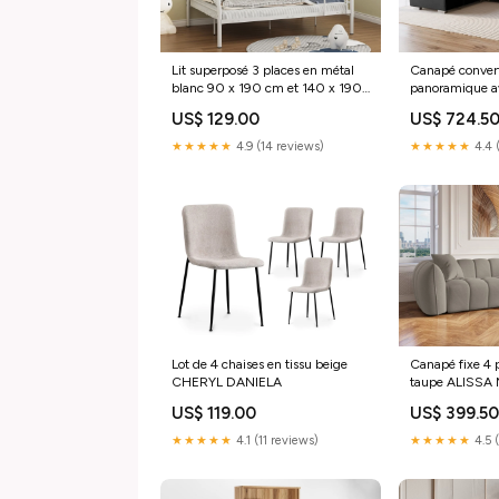
Lit superposé 3 places en métal
Canapé convert
blanc 90 x 190 cm et 140 x 190
panoramique av
cm TRINITY DHARA
rangement en t
US$ 129.00
US$ 724.5
Angle Droit S
★★★★★
4.9 (14 reviews)
★★★★★
4.4 
Lot de 4 chaises en tissu beige
Canapé fixe 4 p
CHERYL DANIELA
taupe ALISSA
US$ 119.00
US$ 399.5
★★★★★
4.1 (11 reviews)
★★★★★
4.5 