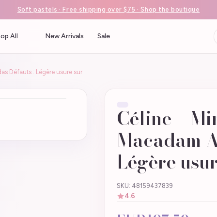
Soft pastels · Free shipping over $75 · Shop the boutique
op All
New Arrivals
Sale
s Défauts : Légère usure sur
Céline – Mi
Macadam Ad
Légère usur
SKU: 48159437839
4.6