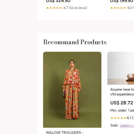
US$ 324.50
US$ 199.50
★★★★★
4.7 (12 reviews)
★★★★★
5.0 
Recommand Products
Anyone here h
r/tirzepatide
US$ 28.72
Min. order: 1 p
4.1 
★★★★★
Sold :
Login>>
WILLOW TROUSERS -