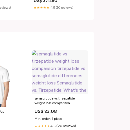
US$ 374.50
reviews)
★★★★★
4.5 (30 reviews)
semaglutide vs tirzepatide
weight loss comparison
tirzepatide vs semaglutide
US$ 23.08
Pop
differences weight loss
Semaglutide vs. Tirzepatide:
Min. order: 1 piece
What's the
4.6 (20 reviews)
★★★★★