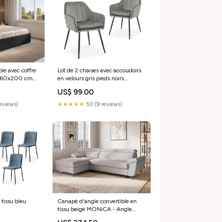
ble avec coffre
Lot de 2 chaises avec accoudoirs
ir 160x200 cm
en velours gris pieds noirs
EDWIGE EVELYNE
US$ 99.00
reviews)
★★★★★
5.0 (9 reviews)
 tissu bleu
Canapé d'angle convertible en
Y
tissu beige MONICA - Angle
gauche MARZIO