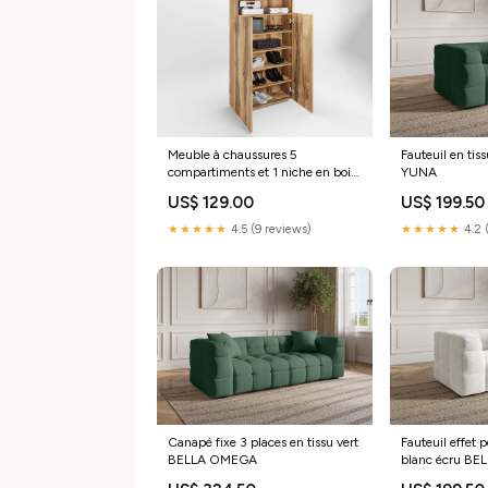
Meuble à chaussures 5
Fauteuil en tis
compartiments et 1 niche en bois
YUNA
BAKI SHANNA
US$ 129.00
US$ 199.50
★★★★★
4.5 (9 reviews)
★★★★★
4.2 
Canapé fixe 3 places en tissu vert
Fauteuil effet
BELLA OMEGA
blanc écru BE