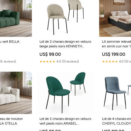
su vert BELLA
Lot de 2 chaises design en velours
Lit sommier releva
beige pieds noirs KENNETH
en simili cuir no
BENTA
LIZBAN SOLITA
US$ 99.00
US$ 199.00
(8 reviews)
★★★★★
4.5 (13 reviews)
★★★★★
4.0 (10 
 peau de mouton
Lot de 2 chaises design en velours
Lot de 4 chaises en
LLA STELLA
vert pieds noirs ARABEL
CHERYL CLOUD
mondial_relay