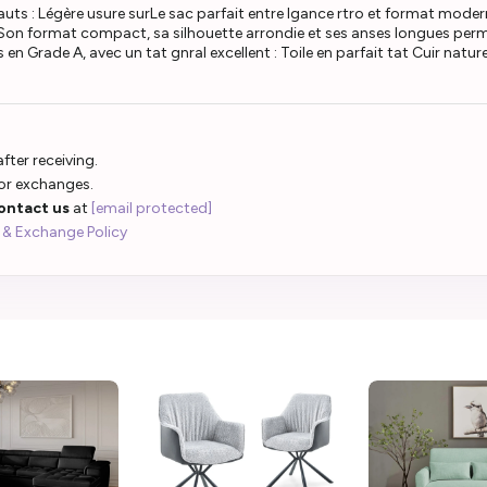
ts : Légère usure surLe sac parfait entre lgance rtro et format moder
 Son format compact, sa silhouette arrondie et ses anses longues perm
s en Grade A, avec un tat gnral excellent : Toile en parfait tat Cuir natu
fter receiving.
 or exchanges.
ontact us
at
[email protected]
 & Exchange Policy