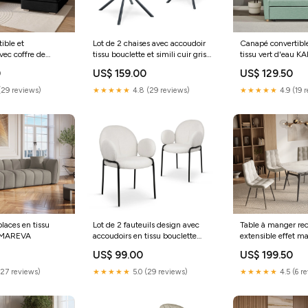
ible et
Lot de 2 chaises avec accoudoir
Canapé convertible
ec coffre de
tissu bouclette et simili cuir gris
tissu vert d'eau
issu noir OLIVER -
PIRO SARA
0
US$ 159.00
US$ 129.50
YRA
(29 reviews)
★★★★★
4.8 (29 reviews)
★★★★★
4.9 (19 
laces en tissu
Lot de 2 fauteuils design avec
Table à manger rec
 MAREVA
accoudoirs en tissu bouclette
extensible effet 
blanc BENTA JAKIE
cm JENA ESPERA
0
US$ 99.00
US$ 199.50
(27 reviews)
★★★★★
5.0 (29 reviews)
★★★★★
4.5 (6 r