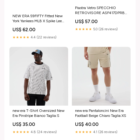
Piastra Vetro SPECCHIO
RETROVISORE ASF417DPRBX
NEW ERA 59FIFTY Fitted New
Destro DX Termico Asferico
US$ 57.00
York Yankees MLB X Spike Lee
MERCEDES AMG SL 2021-
Patches Blu Navy
sintoflon
US$ 62.00
★★★★★
5.0 (26 reviews)
DANGEROUS
★★★★★
4.4 (22 reviews)
new era T-Shirt Oversized New
new era Pantaloncini New Era
Era Pinstripe Bianco Taglia:S
Football Beige Chiaro Taglia:XS
US$ 35.00
US$ 40.00
★★★★★
4.8 (24 reviews)
★★★★★
4.1 (26 reviews)