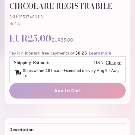
CIRCOLARE REGISTRABILE
SKU: 15537480119
4.5
EUR25.00
EUR65.00
Pay in 4 interest-free payments of
$6.25
Learn more
Shipping Estimate
USA
Change
Ships within 48 hours · Estimated delivery
Aug 9
-
Aug
14
Add to Cart
Description