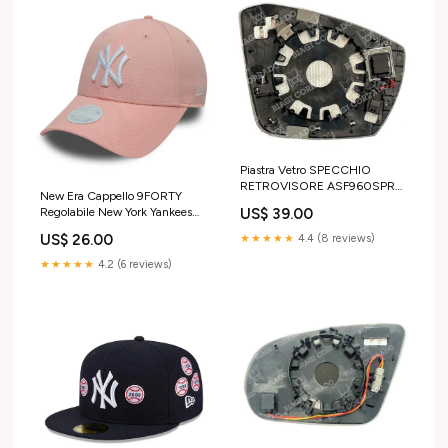
Piastra Vetro SPECCHIO
RETROVISORE ASF960SPRX
New Era Cappello 9FORTY
Sinistro SX Termico Asferico
US$ 39.00
Regolabile New York Yankees
VOLKSWAGEN T-CROSS
Essential Women rosa
2019- Copricerchi 4 pz -
US$ 26.00
★★★★★
4.4 (8 reviews)
Taglia:OSFA
verniciati bicolore
★★★★★
4.2 (6 reviews)