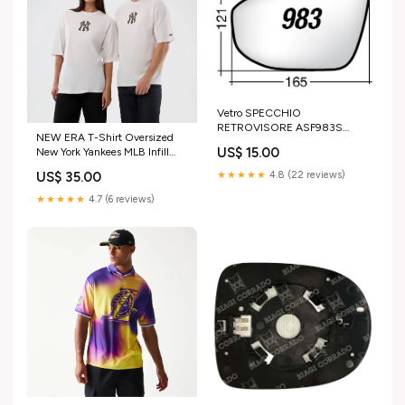
Vetro SPECCHIO
RETROVISORE ASF983S
NEW ERA T-Shirt Oversized
Sinistro SX Asferico
US$ 15.00
New York Yankees MLB Infill
VOLKSWAGEN ID.7 2024-
Bianca Taglia:XS
Guanti lavaggio
US$ 35.00
★★★★★
4.8 (22 reviews)
★★★★★
4.7 (6 reviews)