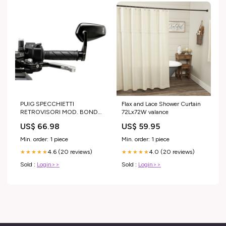
PUIG SPECCHIETTI
Flax and Lace Shower Curtain
RETROVISORI MOD. BOND
72Lx72W valance
YAMAHA MT-09 21-23
US$ 66.98
US$ 59.95
Versione:Destro/Sinistro -
Alluminio
Min. order: 1 piece
Min. order: 1 piece
4.6 (20 reviews)
4.0 (20 reviews)
★★★★★
★★★★★
Sold :
Login>>
Sold :
Login>>