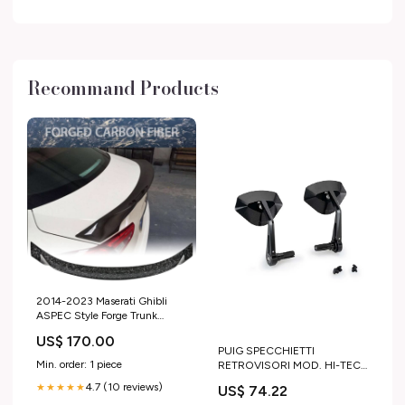
Recommand Products
2014-2023 Maserati Ghibli
ASPEC Style Forge Trunk
Spoiler Carbon Fiber
US$ 170.00
Color:Forged Carbon Fiber
PUIG SPECCHIETTI
Min. order: 1 piece
RETROVISORI MOD. HI-TECH
5 YAMAHA MT-10 16-21
4.7 (10 reviews)
★★★★★
US$ 74.22
Versione:Destro - Alluminio