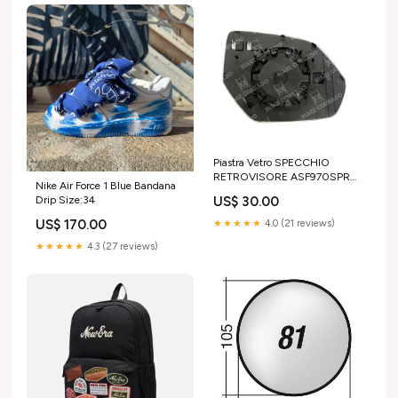
Piastra Vetro SPECCHIO
RETROVISORE ASF970SPR
Nike Air Force 1 Blue Bandana
Sinistro SX Termico Asferico
US$ 30.00
Drip Size:34
AUDI Q8 2018- XZ
US$ 170.00
★★★★★
4.0 (21 reviews)
★★★★★
4.3 (27 reviews)