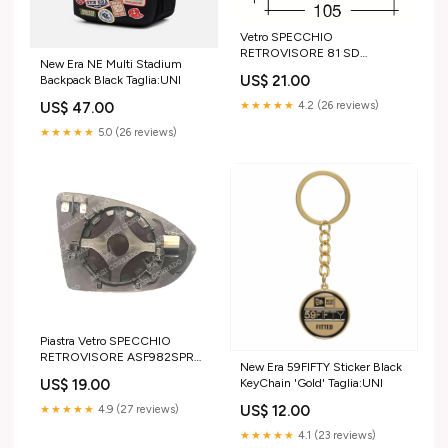
Vetro SPECCHIO
RETROVISORE 81 SD
New Era NE Multi Stadium
DESTRO DX CITROEN AMI
US$ 21.00
Backpack Black Taglia:UNI
2020- Schienali sportivi
★★★★★
4.2 (26 reviews)
US$ 47.00
★★★★★
5.0 (26 reviews)
Piastra Vetro SPECCHIO
RETROVISORE ASF982SPR
New Era 59FIFTY Sticker Black
Sinistro SX Termico Asferico
US$ 19.00
KeyChain 'Gold' Taglia:UNI
VOLKSWAGEN GOLF
SPORTSVAN 2014-2020
US$ 12.00
★★★★★
4.9 (27 reviews)
Simulazioni antenna
★★★★★
4.1 (23 reviews)