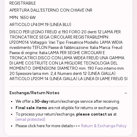
REGISTRABILE
APERTURA DALL'ESTERNO CON CHIAVE (NR
MPN: 1650 6W
ARTICOLO LP40M 19 (LINEA BLU)
DISCO PER LEGNO FREUD d.190 FORO 20 denti 12 LAMA PER
TRONCATRICE SEGA CIRCOLARE REGISTRABILEMPN:
LP20M014 Voltaggio: Vari Tipo: Fresatrice Modello: LAMA WIDIA
rivestimento TEFLON Paese di fabbricazione: Italia Marca: Freud
Paese di origine: Italia LAMA PER SEGHE CIRCOLARI E
TRONCATRICI DISCO CON LAMA WIDEA FREUD UNA GAMMA
DI LAME COSTRUITE CON LA MIGLIORE TECNOLOGIA DEL
MOMENTO. DIMENSIONI: DIAMETRO mm. 190 Foro interno mm.
20 Spessore lama mm. 2,4 Numero denti 12 (LINEA GIALLA)
ARTICOLO LP20M 14 (LINEA GIALLA) LA LINEA DI LAME FREUD SI
Exchange/Return Notes
We offer a
30-day
return/exchange service after receiving.
Final sale items
are not eligible for returns or exchanges.
To process your return/exchange,
please contact us
at
[email protected]
Please click here for more details>>>
Return & Exchange Policy