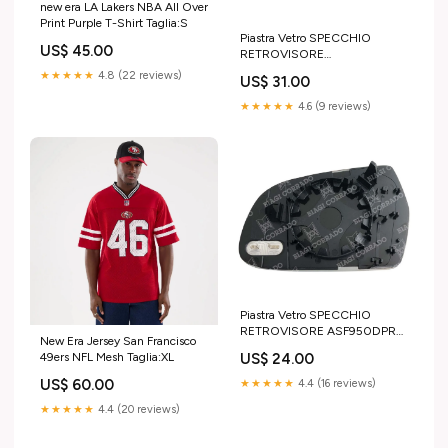
new era LA Lakers NBA All Over
Print Purple T-Shirt Taglia:S
Piastra Vetro SPECCHIO
US$ 45.00
RETROVISORE
ASF725SDPRC Sinistro SX
★★★★★
4.8 (22 reviews)
US$ 31.00
Termico Asferico RENAULT
TWINGO 2010-2014 Tappeti
★★★★★
4.6 (9 reviews)
universali 1 pz
Piastra Vetro SPECCHIO
RETROVISORE ASF950DPR
New Era Jersey San Francisco
Destro DX Termico Asferico
US$ 24.00
49ers NFL Mesh Taglia:XL
AUDI A3 SPORTBACK 2008-
2011 Antenne AM/FM/GPS
US$ 60.00
★★★★★
4.4 (16 reviews)
★★★★★
4.4 (20 reviews)