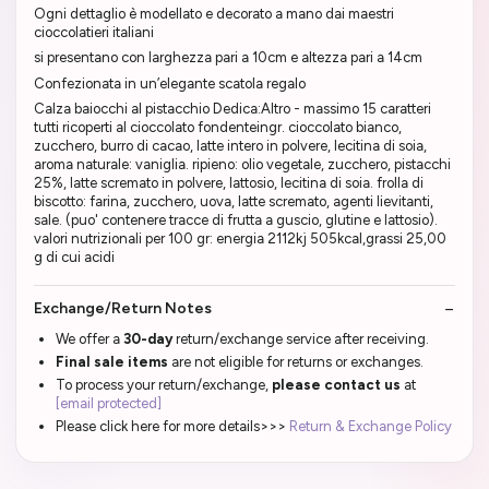
Ogni dettaglio è modellato e decorato a mano dai maestri
cioccolatieri italiani
si presentano con larghezza pari a 10cm e altezza pari a 14cm
Confezionata in un’elegante scatola regalo
Calza baiocchi al pistacchio Dedica:Altro - massimo 15 caratteri
tutti ricoperti al cioccolato fondenteingr. cioccolato bianco,
zucchero, burro di cacao, latte intero in polvere, lecitina di soia,
aroma naturale: vaniglia. ripieno: olio vegetale, zucchero, pistacchi
25%, latte scremato in polvere, lattosio, lecitina di soia. frolla di
biscotto: farina, zucchero, uova, latte scremato, agenti lievitanti,
sale. (puo' contenere tracce di frutta a guscio, glutine e lattosio).
valori nutrizionali per 100 gr: energia 2112kj 505kcal,grassi 25,00
g di cui acidi
Exchange/Return Notes
We offer a
30-day
return/exchange service after receiving.
Final sale items
are not eligible for returns or exchanges.
To process your return/exchange,
please contact us
at
[email protected]
Please click here for more details>>>
Return & Exchange Policy