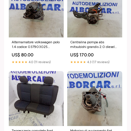
Alternarnatore volkswagen polo
Centralina pompa abs
1.4 codice 037903025
mitsubishi grandis 2.0 diesel
autoricambi
anno 2005 autoricambi
US$ 80.00
US$ 170.00
★★★★★
4.0 (11 reviews)
★★★★★
4.3 (17 reviews)
Tappezzeria completa ford
Motorino di avviamento fiat