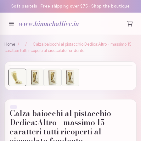
Soft pastels · Free shipping over $75 · Shop the boutique
www.himachallive.in
Home
/
/
Calza baiocchi al pistacchio Dedica:Altro - massimo 15
caratteri tutti ricoperti al cioccolato fondente
Calza baiocchi al pistacchio
Dedica:Altro - massimo 15
caratteri tutti ricoperti al
cioccolato fondente