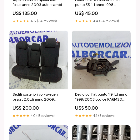
focus anno 2003 autoricambi
punto 55 1.1 anno 1998
autoricambi
US$ 135.00
US$ 45.00
★★★★★
4.8 (24 reviews)
★★★★★
4.4 (24 reviews)
Sedili posteriori volkswagen
Devioluci fiat punto 1.9 jtd anno
passat 2.0tdi anno 2009
1999/2003 codice PA6M30
autoricambi
autoricambi
US$ 200.00
US$ 50.00
★★★★★
4.0 (13 reviews)
★★★★★
4.1 (5 reviews)