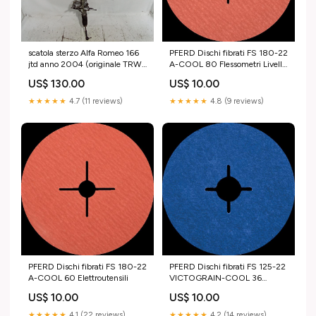
scatola sterzo Alfa Romeo 166
PFERD Dischi fibrati FS 180-22
jtd anno 2004 (originale TRW)
A-COOL 80 Flessometri Livelle
autoricambi
e Goniometri
US$ 130.00
US$ 10.00
★★★★★
4.7 (11 reviews)
★★★★★
4.8 (9 reviews)
PFERD Dischi fibrati FS 180-22
PFERD Dischi fibrati FS 125-22
A-COOL 60 Elettroutensili
VICTOGRAIN-COOL 36
Bilance
US$ 10.00
US$ 10.00
★★★★★
4.1 (22 reviews)
★★★★★
4.2 (14 reviews)