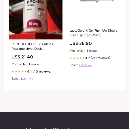
LactoGold K Gel Firm Up Stools
Size:1 syringe (15ml)
US$ 36.90
PEPTIDO BPC-157: Qué es,
Para qué sirve, Dosis,
Min. order: 1 piece
Resultados y Guía completa –
US$ 21.40
The Fit Weekend
4.7 (20 reviews)
★★★★★
Min. order: 1 piece
Sold :
Login>>
4.1 (10 reviews)
★★★★★
Sold :
Login>>