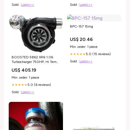
Sold :
Login>>
Sold :
Login>>
BPC-157 15mg
US$ 20.46
Min. order: 1 piece
5.0 (15 reviews)
★★★★★
BOOSTED 5862 XR6 1.06
Sold :
Login>>
Turbocharger 750HP, Hi Temp
Black Finish AF8005-3013BLK
US$ 405.19
KryptalonÂ® Series
Min. order: 1 piece
5.0 (6 reviews)
★★★★★
Sold :
Login>>