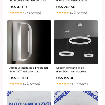
rettangolare biemissione 1xE27
diam80cm vari colori da
in 4 colori cod.533-534-535-
scegliere led 96w CCT art
US$ 42.00
US$ 202.50
529 Stripled
TWIN S80 Colore:ruggine
★★★★★
4.7 (16 reviews)
★★★★★
5.0 (7 reviews)
Applique moderna e lineare led
Sospensione anello led
30w CCT vari colori da
diam60cm vari colori da
scegliere art HANDLES-A42
scegliere led 72w CCT art
US$ 128.00
US$ 155.00
Colore:ruggine
TWIN S60 lampade ricaricabili
★★★★★
5.0 (7 reviews)
★★★★★
4.8 (17 reviews)