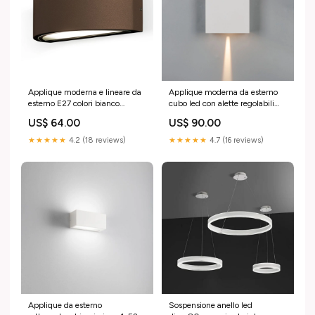
Applique moderna e lineare da
Applique moderna da esterno
esterno E27 colori bianco
cubo led con alette regolabili
marrone silver e antracite art
art. DAVOS XL Incassi in
US$ 64.00
US$ 90.00
LENTE Incassi in metallo
metallo
★★★★★
4.2 (18 reviews)
★★★★★
4.7 (16 reviews)
Applique da esterno
Sospensione anello led