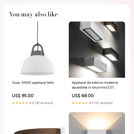
You may also like
Sosp. KINKE applique letto
Applique da esterno moderna
squadrata in alluminio E27
copri bianco silver marrone e
US$ 95.00
US$ 68.00
antracite art PATHIO Incassi in
gesso
★★★★★
4.4 (30 reviews)
★★★★★
4.5 (12 reviews)