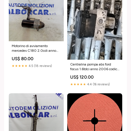
Motorino di avviamento
mercedes C180 2.0cdi anno
2013 codice A0051517401
US$ 80.00
autoricambi
Centralina pompa abs ford
★★★★★
4.5 (18 reviews)
focus 1.6tdci anno 2006 codice
3M512M110JA autoricambi
US$ 120.00
★★★★★
4.4 (16 reviews)