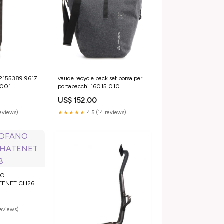
a 2155389 9617
vaude recycle back set borsa per
-001
portapacchi 16015 010
YGroup_pac9d20d6
US$ 152.00
reviews)
★★★★★
4.5 (14 reviews)
NO
TENET CH26
reviews)