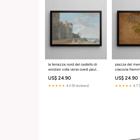
la terrazza nord del castello di
piazza del mer
windsor vista verso ovest paul
cracovia framm
sandby Ecosse
boznanska var
US$ 24.90
US$ 24.90
★★★★★
4.3 (9 reviews)
★★★★★
4.7 