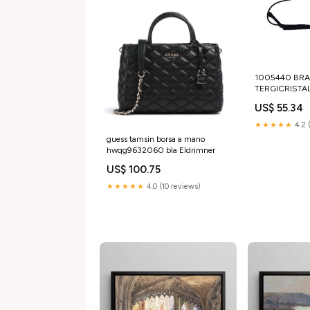
1005440 BR
TERGICRISTA
MICROCAR M.
US$ 55.34
AR1003900
★★★★★
4.2 
guess tamsin borsa a mano
hwqg9632060 bla Eldrimner
US$ 100.75
★★★★★
4.0 (10 reviews)