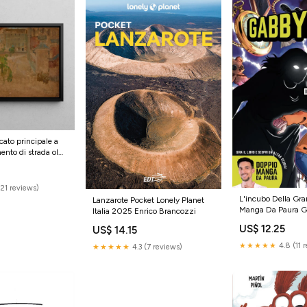
cato principale a
ento di strada olga
iant2
(21 reviews)
L'incubo Della Gr
Lanzarote Pocket Lonely Planet
Manga Da Paura G
Italia 2025 Enrico Brancozzi
Fabbri 2025 Massi
US$ 12.25
US$ 14.15
Volpato
★★★★★
4.8 (11 
★★★★★
4.3 (7 reviews)