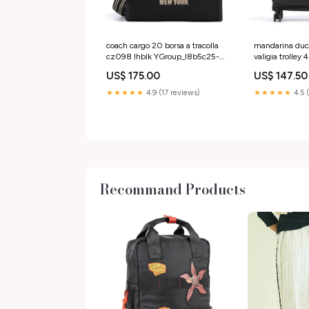
coach cargo 20 borsa a tracolla
mandarina duc
cz098 lhblk YGroup_l8b5c25-
valigia trolley 
003
p10osv05651 
US$ 175.00
US$ 147.50
009
★★★★★
4.9 (17 reviews)
★★★★★
4.5 
Recommand Products