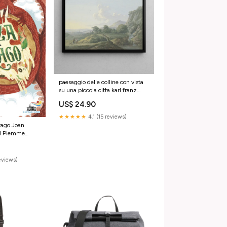
paesaggio delle colline con vista
su una piccola citta karl franz
kraul Tableaux
US$ 24.90
★★★★★
4.1 (15 reviews)
rago Joan
ol Piemme
reviews)