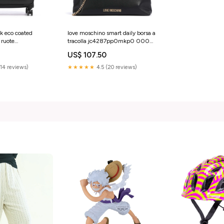
k eco coated
love moschino smart daily borsa a
4 ruote
tracolla jc4287pp0mkp0 000
YGroup_l8c8c25-
YGroup_a3c6a25-002
US$ 107.50
(14 reviews)
★★★★★
4.5 (20 reviews)