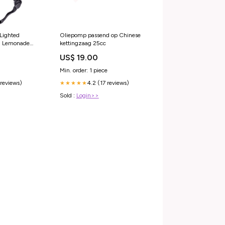
 Lighted
Oliepomp passend op Chinese
n Lemonade
kettingzaag 25cc
ebar
US$ 19.00
Min. order: 1 piece
 reviews)
4.2 (17 reviews)
★★★★★
Sold :
Login>>