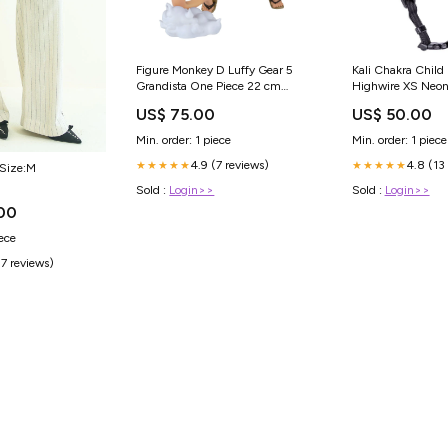
Figure Monkey D Luffy Gear 5
Kali Chakra Child
Grandista One Piece 22 cm
Highwire XS Neo
Basket
Model=BZA Handl
US$ 75.00
US$ 50.00
Min. order: 1 piece
Min. order: 1 piece
4.9 (7 reviews)
4.8 (13
★★★★★
★★★★★
 Size:M
Sold :
Login>>
Sold :
Login>>
00
iece
(7 reviews)