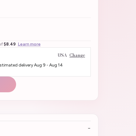
of
$8.49
Learn more
USA
Change
Estimated delivery
Aug 9
-
Aug 14