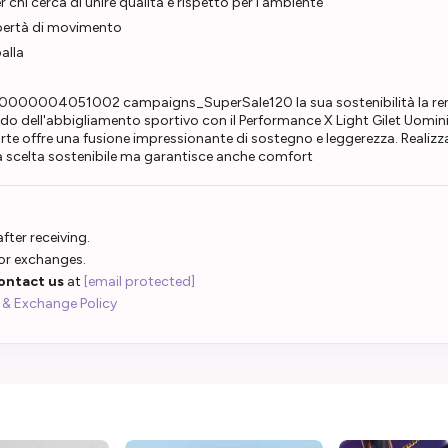
er chi cerca di unire qualità e rispetto per l'ambiente
ibertà di movimento
alla
 p0000004051002 campaigns_SuperSale120 la sua sostenibilità la rend
do dell'abbigliamento sportivo con il Performance X Light Gilet Uomini
te offre una fusione impressionante di sostegno e leggerezza. Realiz
a scelta sostenibile ma garantisce anche comfort
fter receiving.
 or exchanges.
ontact us
at
[email protected]
 & Exchange Policy