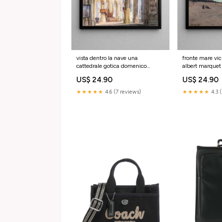
vista dentro la nave una
fronte mare vic
cattedrale gotica domenico
albert marquet
quaglio il giovane Reproductions
US$ 24.90
US$ 24.90
tableaux de Venise
★★★★★
4.6 (7 reviews)
★★★★★
4.3 