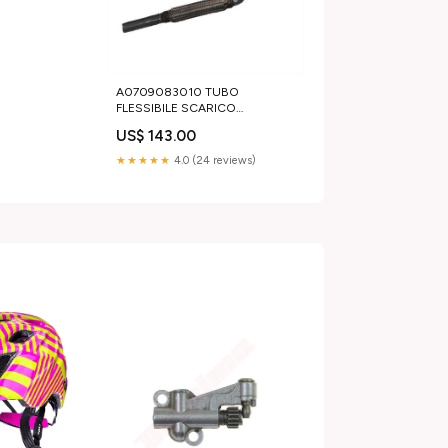
A0709083010 TUBO
FLESSIBILE SCARICO
MARMITTA CASALINI M10 M12
US$ 143.00
AR0184068
★★★★★
4.0 (24 reviews)