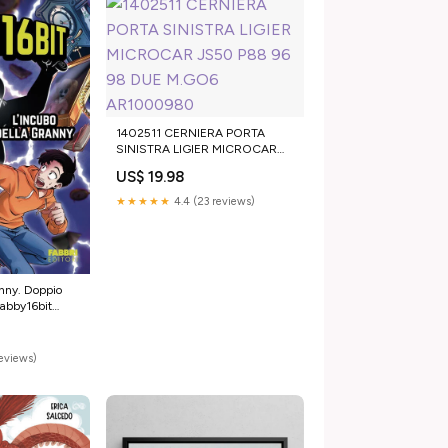
1402511 CERNIERA PORTA
SINISTRA LIGIER MICROCAR
JS50 P88 96 98 DUE M.GO6
US$ 19.98
AR1000980
★★★★★
4.4 (23 reviews)
anny. Doppio
abby16bit
miliano
reviews)