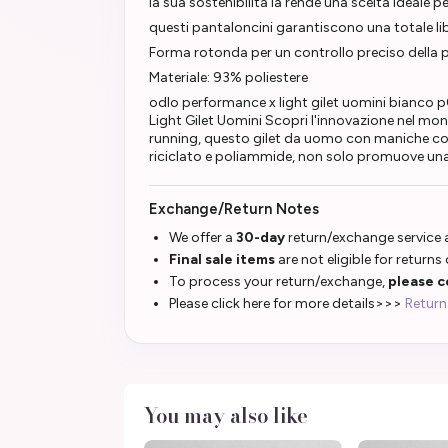
la sua sostenibilità la rende una scelta ideale p
questi pantaloncini garantiscono una totale l
Forma rotonda per un controllo preciso della p
Materiale: 93% poliestere
odlo performance x light gilet uomini bianco
Light Gilet Uomini Scopri l'innovazione nel mon
running, questo gilet da uomo con maniche cor
riciclato e poliammide, non solo promuove un
Exchange/Return Notes
We offer a
30-day
return/exchange service a
Final sale items
are not eligible for returns
To process your return/exchange,
please c
Please click here for more details>>>
Return
You may also like