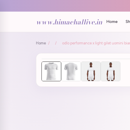
www.himachallive.in
Home
Sh
Home
/
/
odlo performance x light gilet uomini 