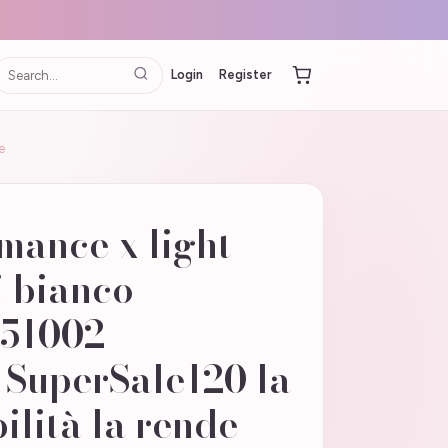
Login
Register
e
mance x light
i bianco
51002
SuperSale120 la
ilità la rende