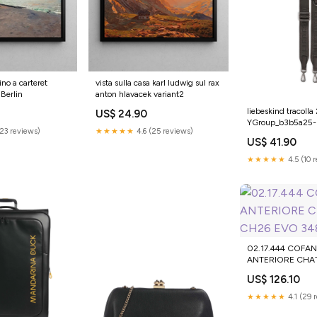
ino a carteret
vista sulla casa karl ludwig sul rax
 Berlin
anton hlavacek variant2
liebeskind tracoll
US$ 24.90
YGroup_b3b5a25
(23 reviews)
★★★★★
4.6 (25 reviews)
US$ 41.90
★★★★★
4.5 (10 
02.17.444 COFA
ANTERIORE CHA
EVO 348
US$ 126.10
★★★★★
4.1 (29 