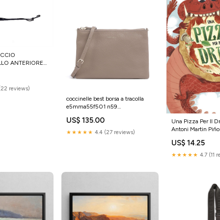
ACCIO
LLO ANTERIORE
GO DUÉ FIRST
(22 reviews)
coccinelle best borsa a tracolla
e5mma55f501 n59
YGroup_vab6a24-006
US$ 135.00
Una Pizza Per Il D
Antoni Martin Piñ
★★★★★
4.4 (27 reviews)
2025 Cai
US$ 14.25
★★★★★
4.7 (11 