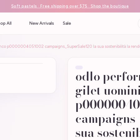
Soft pastels · Free shipping over $75 · Shop the boutique
op All
New Arrivals
Sale
bianco p0000004051002 campaigns_SuperSale120 la sua sostenibilità la rend
odlo perfor
gilet uomin
p00000040
campaigns_
sua sostenib